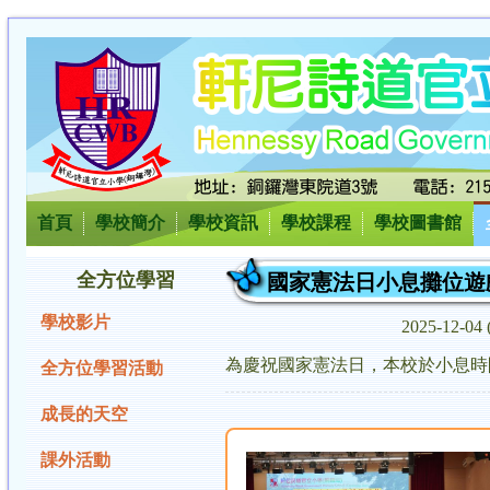
首頁
學校簡介
學校資訊
學校課程
學校圖書館
全方位學習
國家憲法日小息攤位遊
學校影片
2025-12-0
為慶祝國家憲法日，本校於小息時
全方位學習活動
成長的天空
課外活動