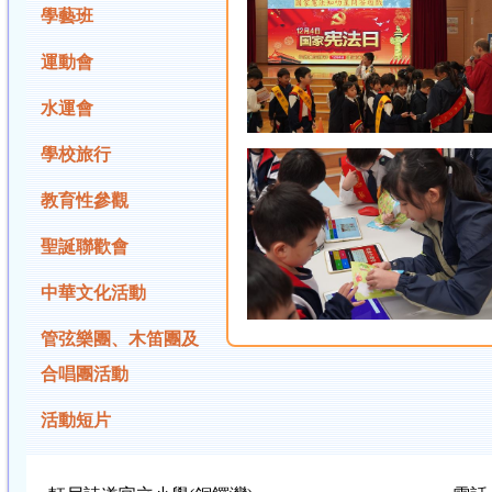
學藝班
運動會
水運會
學校旅行
教育性參觀
聖誕聯歡會
中華文化活動
管弦樂團、木笛團及
合唱團活動
活動短片