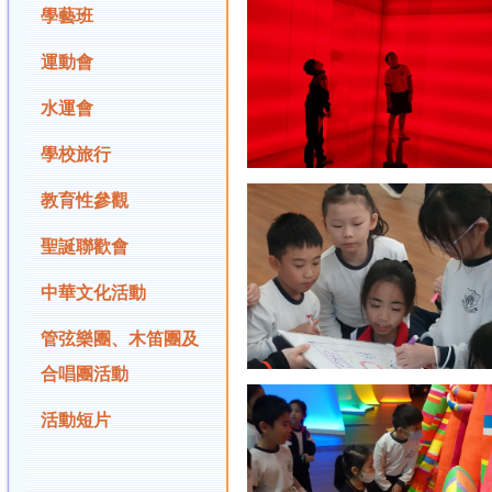
學藝班
運動會
水運會
學校旅行
教育性參觀
聖誕聯歡會
中華文化活動
管弦樂團、木笛團及
合唱團活動
活動短片