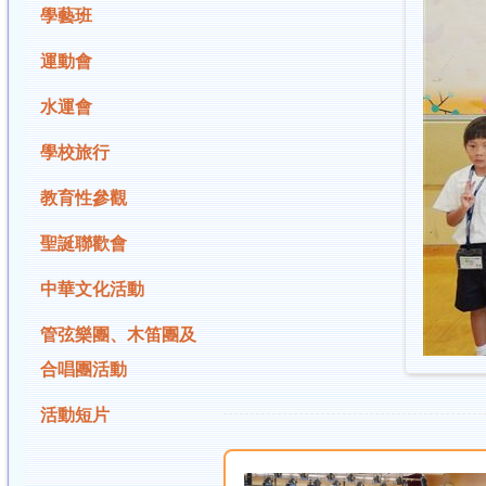
學藝班
運動會
水運會
學校旅行
教育性參觀
聖誕聯歡會
中華文化活動
管弦樂團、木笛團及
合唱團活動
活動短片