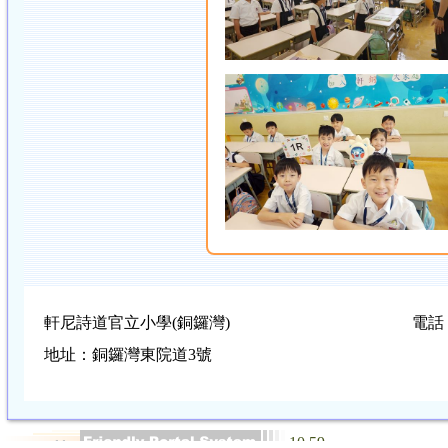
軒尼詩道官立小學(銅鑼灣)
電話：
地址：銅鑼灣東院道3號
10.59