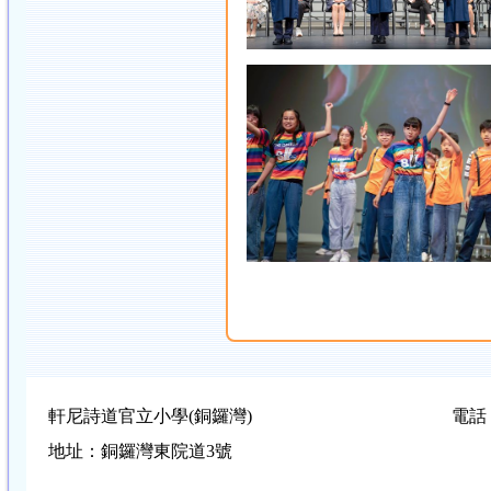
軒尼詩道官立小學(銅鑼灣)
電話：
地址：銅鑼灣東院道3號