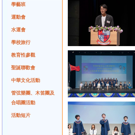
學藝班
運動會
水運會
學校旅行
教育性參觀
聖誕聯歡會
中華文化活動
管弦樂團、木笛團及
合唱團活動
活動短片