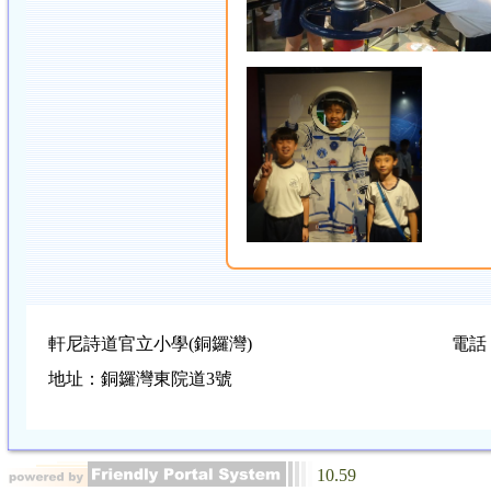
軒尼詩道官立小學(銅鑼灣)
電話：
地址：銅鑼灣東院道3號
10.59