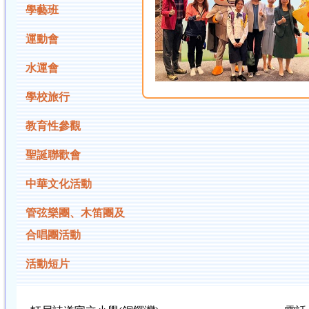
學藝班
運動會
水運會
學校旅行
教育性參觀
聖誕聯歡會
中華文化活動
管弦樂團、木笛團及
合唱團活動
活動短片