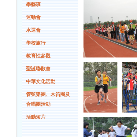
學藝班
運動會
水運會
學校旅行
教育性參觀
聖誕聯歡會
中華文化活動
管弦樂團、木笛團及
合唱團活動
活動短片