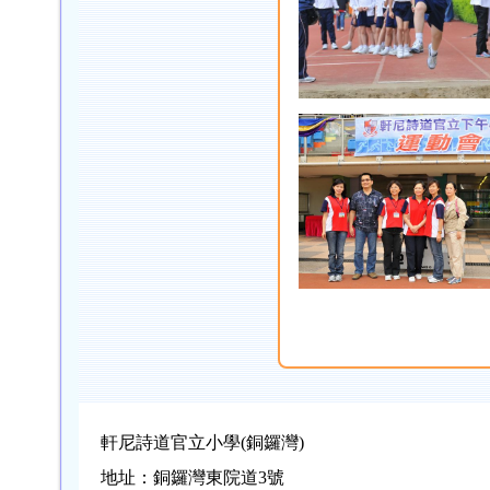
軒尼詩道官立小學(銅鑼灣)
地址：銅鑼灣東院道3號