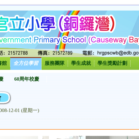
書館
全方位學習
服務團隊
學生成就
學生獎勵計劃
慶
60周年校慶
會
008-12-01 (星期一)