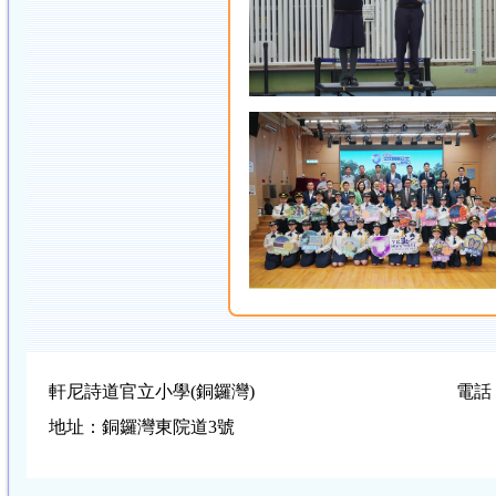
軒尼詩道官立小學(銅鑼灣)
電話：
地址：銅鑼灣東院道3號