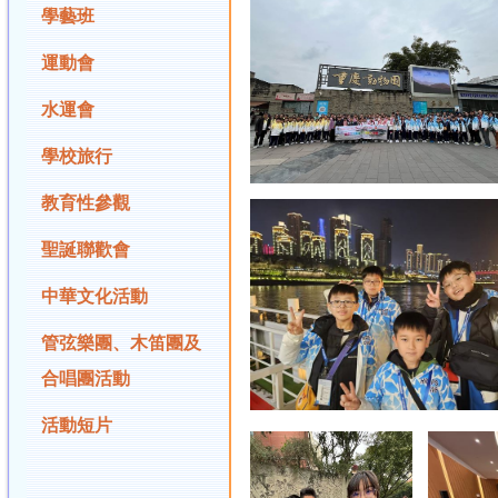
學藝班
運動會
水運會
學校旅行
教育性參觀
聖誕聯歡會
中華文化活動
管弦樂團、木笛團及
合唱團活動
活動短片