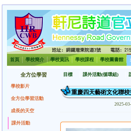
首頁
學校簡介
學校資訊
學校課程
學校圖書館
全方位學習
目標
課外活動(循環組)
學校影片
重慶四天藝術文化聯校
全方位學習活動
2025-03
成長的天空
課外活動