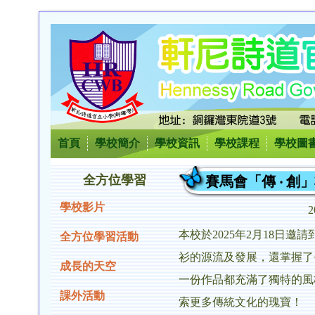
首頁
學校簡介
學校資訊
學校課程
學校圖
全方位學習
賽馬會「傳 ‧ 
學校影片
2
本校於2025年2月18
全方位學習活動
衫的源流及發展，還掌握了
成長的天空
一份作品都充滿了獨特的風
課外活動
索更多傳統文化的瑰寶！