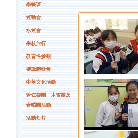
學藝班
運動會
水運會
學校旅行
教育性參觀
聖誕聯歡會
中華文化活動
管弦樂團、木笛團及
合唱團活動
活動短片