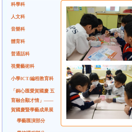
科學科
人文科
音樂科
體育科
普通話科
視覺藝術科
小學ICT/編程教育科
「銅心匯愛賀國慶 五
育融合顯才情」——
賀國慶暨學藝成果展
學藝匯演部分