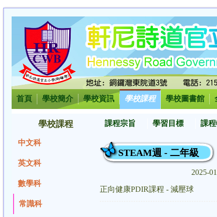
首頁
學校簡介
學校資訊
學校課程
學校圖書館
學校課程
課程宗旨
學習目標
課程
中文科
STEAM週 - 二年級
英文科
2025-0
數學科
正向健康PDIR課程 - 減壓球
常識科