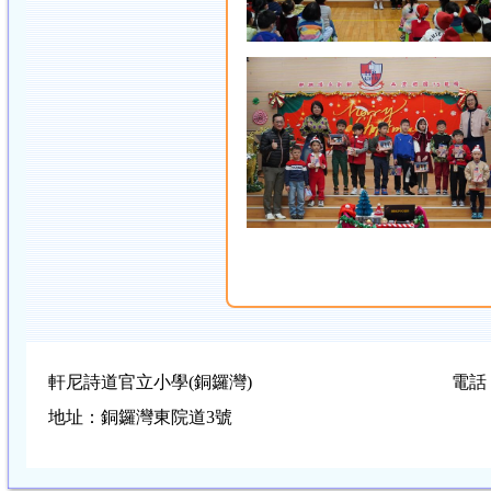
軒尼詩道官立小學(銅鑼灣)
電話：
地址：銅鑼灣東院道3號