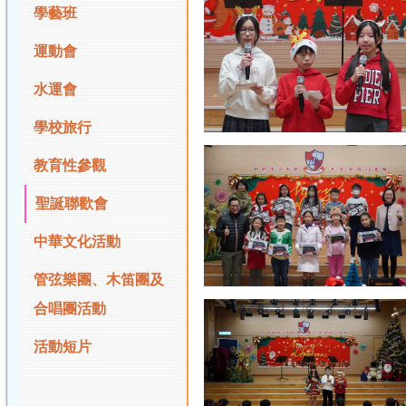
學藝班
運動會
水運會
學校旅行
教育性參觀
聖誕聯歡會
中華文化活動
管弦樂團、木笛團及
合唱團活動
活動短片