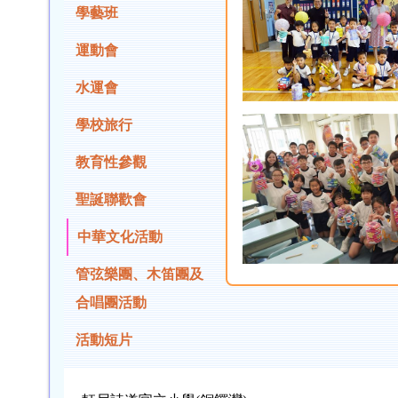
學藝班
運動會
水運會
學校旅行
教育性參觀
聖誕聯歡會
中華文化活動
管弦樂團、木笛團及
合唱團活動
活動短片