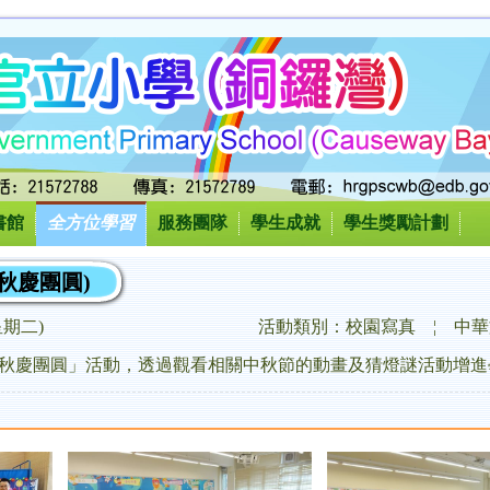
書館
全方位學習
服務團隊
學生成就
學生獎勵計劃
秋慶團圓)
(星期二)
活動類別：校園寫真
¦
中華
秋慶團圓」活動，透過觀看相關中秋節的動畫及猜燈謎活動增進