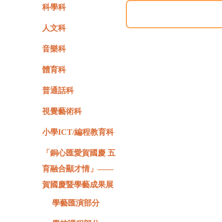
科學科
人文科
音樂科
體育科
普通話科
視覺藝術科
小學ICT/編程教育科
「銅心匯愛賀國慶 五
育融合顯才情」——
賀國慶暨學藝成果展
學藝匯演部分