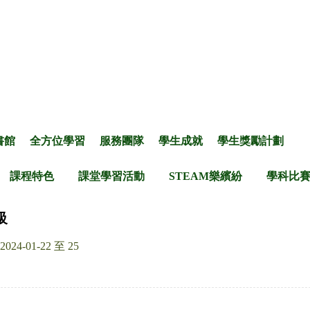
書館
全方位學習
服務團隊
學生成就
學生獎勵計劃
課程特色
課堂學習活動
STEAM樂繽紛
學科比
級
2024-01-22 至 25