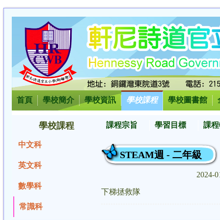
首頁
學校簡介
學校資訊
學校課程
學校圖書館
學校課程
課程宗旨
學習目標
課程
中文科
STEAM週 - 二年級
英文科
2024-0
數學科
下梯拯救隊
常識科