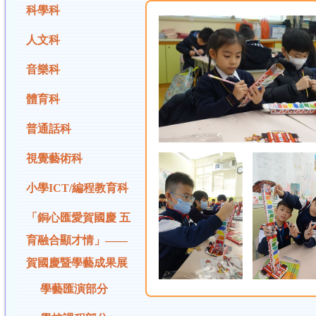
科學科
人文科
音樂科
體育科
普通話科
視覺藝術科
小學ICT/編程教育科
「銅心匯愛賀國慶 五
育融合顯才情」——
賀國慶暨學藝成果展
學藝匯演部分