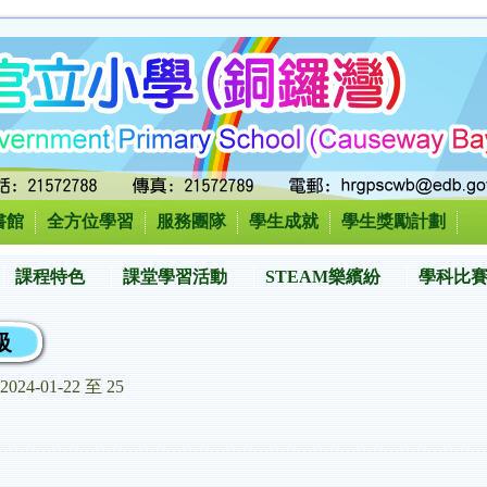
書館
全方位學習
服務團隊
學生成就
學生獎勵計劃
課程特色
課堂學習活動
STEAM樂繽紛
學科比
級
2024-01-22 至 25