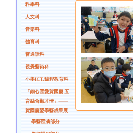
科學科
人文科
音樂科
體育科
普通話科
視覺藝術科
小學ICT/編程教育科
「銅心匯愛賀國慶 五
育融合顯才情」——
賀國慶暨學藝成果展
學藝匯演部分