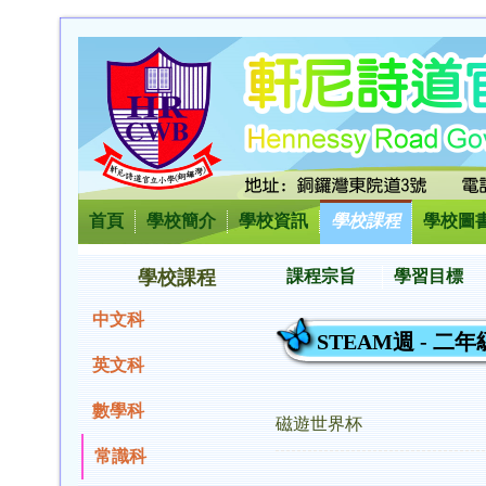
首頁
學校簡介
學校資訊
學校課程
學校圖
學校課程
課程宗旨
學習目標
中文科
STEAM週 - 二年
英文科
數學科
磁遊世界杯
常識科