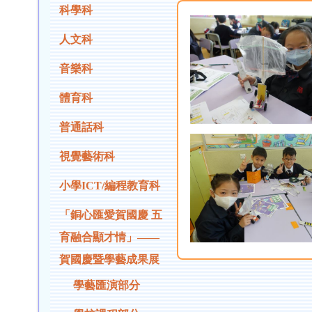
科學科
人文科
音樂科
體育科
普通話科
視覺藝術科
小學ICT/編程教育科
「銅心匯愛賀國慶 五
育融合顯才情」——
賀國慶暨學藝成果展
學藝匯演部分