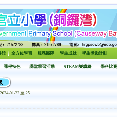
書館
全方位學習
服務團隊
學生成就
學生獎勵計劃
課程特色
課堂學習活動
STEAM樂繽紛
學科比
級
2024-01-22 至 25