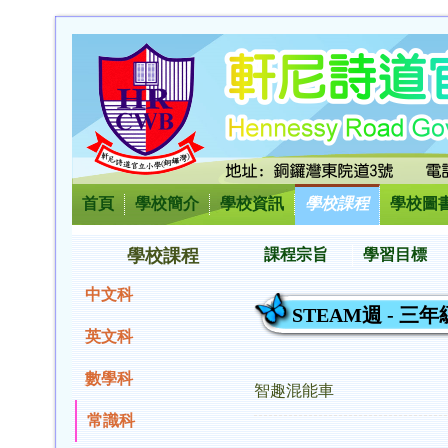
首頁
學校簡介
學校資訊
學校課程
學校圖
學校課程
課程宗旨
學習目標
中文科
STEAM週 - 三年
英文科
數學科
智趣混能車
常識科