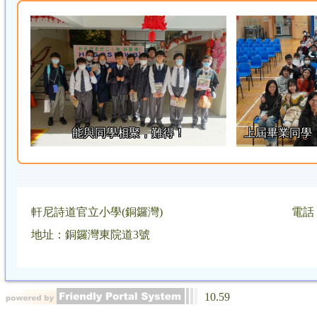
能與同學相聚，難得！
上屆畢業同學
軒尼詩道官立小學(銅鑼灣)
電話：
地址：銅鑼灣東院道3號
10.59