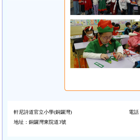
軒尼詩道官立小學(銅鑼灣)
電話：
地址：銅鑼灣東院道3號