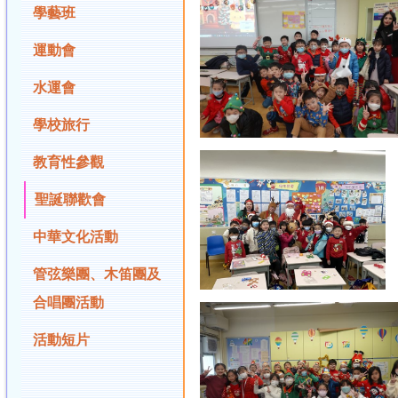
學藝班
運動會
水運會
學校旅行
教育性參觀
聖誕聯歡會
中華文化活動
管弦樂團、木笛團及
合唱團活動
活動短片