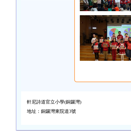
軒尼詩道官立小學(銅鑼灣)
地址：銅鑼灣東院道3號