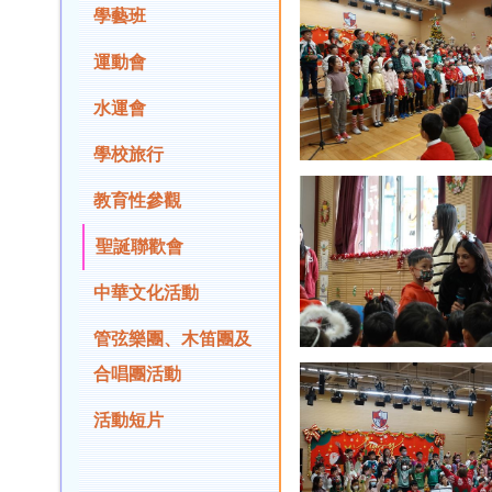
學藝班
運動會
水運會
學校旅行
教育性參觀
聖誕聯歡會
中華文化活動
管弦樂團、木笛團及
合唱團活動
活動短片