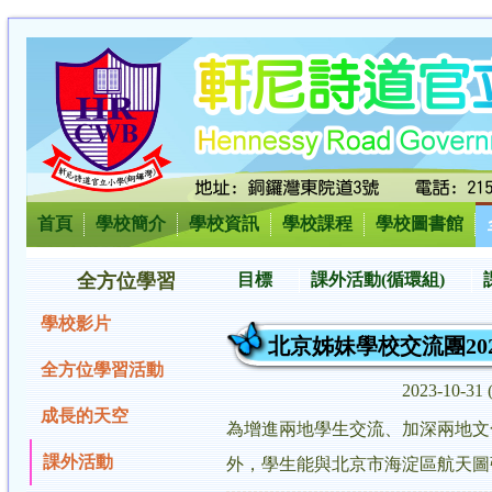
首頁
學校簡介
學校資訊
學校課程
學校圖書館
全方位學習
目標
課外活動(循環組)
學校影片
北京姊妹學校交流團202
全方位學習活動
2023-10-3
成長的天空
為增進兩地學生交流、加深兩地文化
課外活動
外，學生能與北京市海淀區航天圖