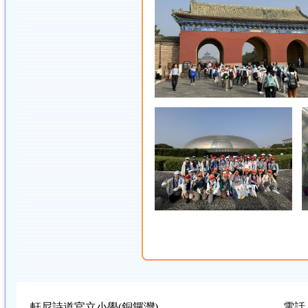
軒尼詩道官立小學(銅鑼灣)
電話：