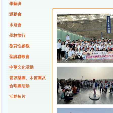
學藝班
運動會
水運會
學校旅行
教育性參觀
聖誕聯歡會
中華文化活動
管弦樂團、木笛團及
合唱團活動
活動短片