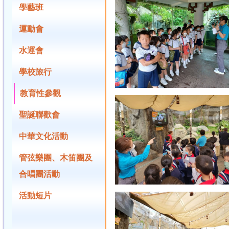
學藝班
運動會
水運會
學校旅行
教育性參觀
聖誕聯歡會
中華文化活動
管弦樂團、木笛團及
合唱團活動
活動短片