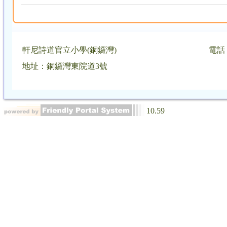
軒尼詩道官立小學(銅鑼灣)
電話：
地址：銅鑼灣東院道3號
10.59