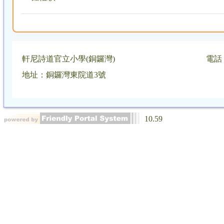
軒尼詩道官立小學(銅鑼灣)
電話：
地址：銅鑼灣東院道3號
10.59