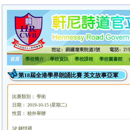
首頁
學校簡介
學校資訊
學校課程
學校圖書館
第18屆全港學界朗誦比賽 英文故事亞軍
比賽類別： 學術
日期： 2019-10-15 (星期二)
性質： 校外舉辦
5P 鍾愷祺