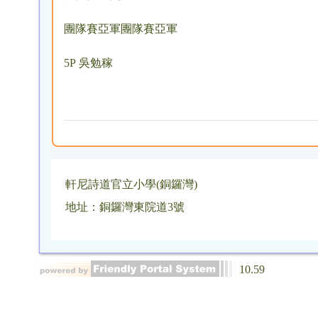
團隊賽亞軍團隊賽亞軍
5P 吳勉稼
軒尼詩道官立小學(銅鑼灣)
地址：銅鑼灣東院道3號
10.59