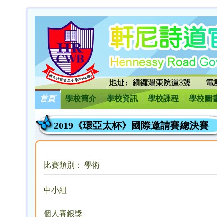
首頁
學校簡介
學校資訊
學校課程
學校圖
2019《環亞太杯》國際邀請賽總決賽
比賽類別： 學術
中小組
個人賽銀獎