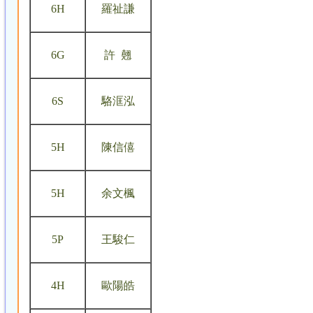
6H
羅祉謙
6G
許 翹
6S
駱洭泓
5H
陳信僖
5H
余文楓
5P
王駿仁
4H
歐陽皓