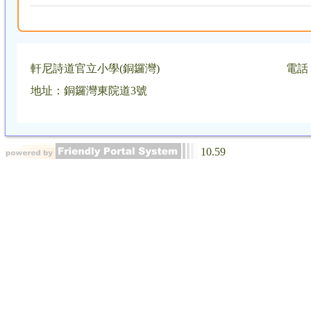
軒尼詩道官立小學(銅鑼灣)
電話：
地址：銅鑼灣東院道3號
10.59