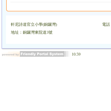
軒尼詩道官立小學(銅鑼灣)
電話：
地址：銅鑼灣東院道3號
10.59