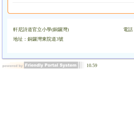
軒尼詩道官立小學(銅鑼灣)
電話：
地址：銅鑼灣東院道3號
10.59