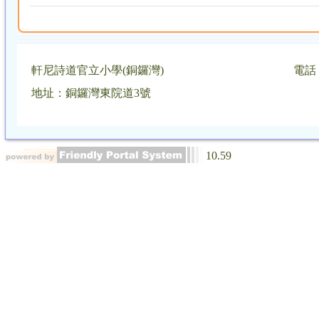
軒尼詩道官立小學(銅鑼灣)
電話：
地址：銅鑼灣東院道3號
10.59