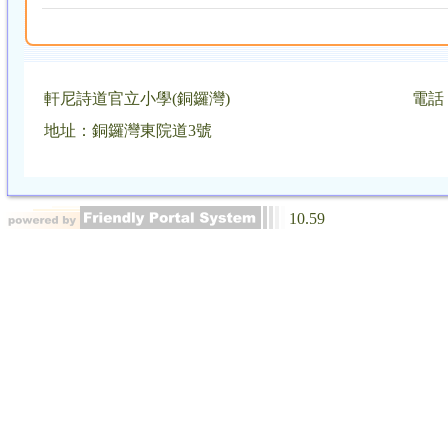
軒尼詩道官立小學(銅鑼灣)
電話：
地址：銅鑼灣東院道3號
10.59