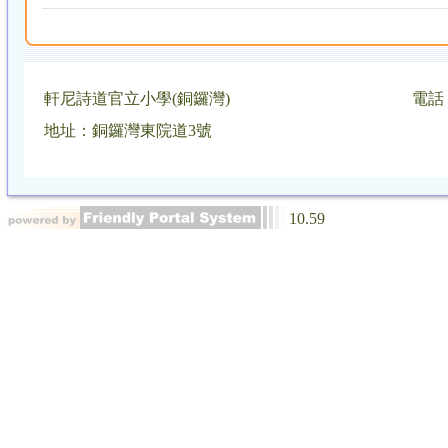
軒尼詩道官立小學(銅鑼灣)
電話：
地址：銅鑼灣東院道3號
10.59