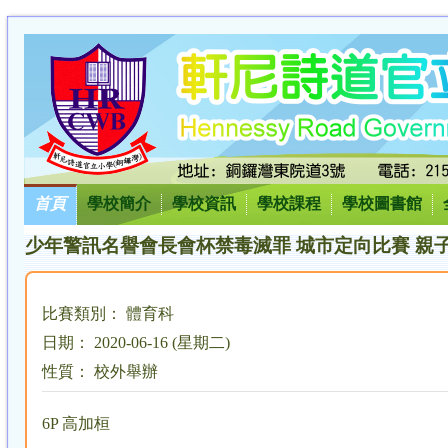
首頁
學校簡介
學校資訊
學校課程
學校圖書館
少年警訊名譽會長會杯禁毒滅罪 城市定向比賽 親
比賽類別： 體育科
日期： 2020-06-16 (星期二)
性質： 校外舉辦
6P 高加桓