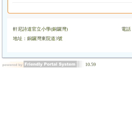
軒尼詩道官立小學(銅鑼灣)
電話：
地址：銅鑼灣東院道3號
10.59