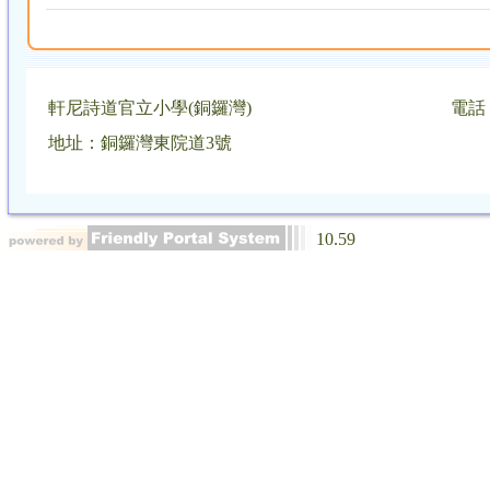
軒尼詩道官立小學(銅鑼灣)
電話：
地址：銅鑼灣東院道3號
10.59